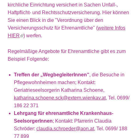
kirchliche Einrichtung versichert in Sachen Unfall-,
Haftpflicht- und Rechtsschutzversicherung. Hier können
Sie einen Blick in die "Verordnung über den
Versicherungsschutz für Ehrenamtliche" (
weitere Infos
HIER
(link is external)
) werfen.
Regelmäßige Angebote für Ehrenamtliche gibt es zum
Beispiel Folgende:
Treffen der „WegbegleiterInnen“
, die Besuche in
Pflegewohnheimen machen; Kontakt:
Geriatrieseelsorgerin Katharina Schoene,
katharina.schoene.sck@extern.wienkav.at
, Tel. 0699/
186 22 371
Lehrgang für ehrenamtliche Krankenhaus-
SeelsorgerInnen
; Kontakt: Pfarrerin Claudia
Schröder:
claudia.schroeder@aon.at
, Tel. 0699/ 188
77 899