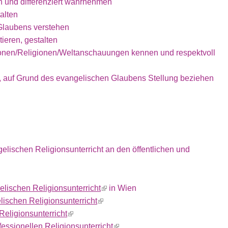
n und differenziert wahrnehmen
alten
Glaubens verstehen
ieren, gestalten
onen/Religionen/Weltanschauungen kennen und respektvoll
 auf Grund des evangelischen Glaubens Stellung beziehen
elischen Religionsunterricht an den öffentlichen und
lischen Religionsunterricht
(link is external)
in Wien
ischen Religionsunterricht
(link is external)
Religionsunterricht
(link is external)
essionellen Religionsunterricht
(link is external)