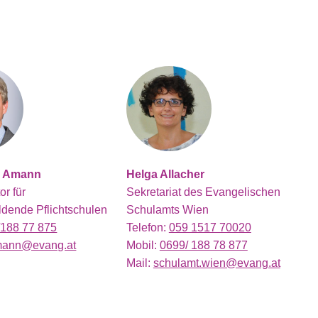
s Amann
Helga Allacher
or für
Sekretariat des Evangelischen
ldende Pflichtschulen
Schulamts Wien
/188 77 875
Telefon:
059 1517 70020
amann@evang.at
Mobil:
0699/ 188 78 877
Mail:
schulamt.wien@evang.at