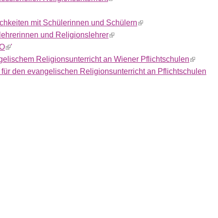
is external)
chkeiten mit Schülerinnen und Schülern
(link is external)
lehrerinnen und Religionslehrer
(link is external)
GO
(link is external)
'
elischem Religionsunterricht an Wiener Pflichtschulen
(link is 
ür den evangelischen Religionsunterricht an Pflichtschulen