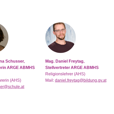
na Schusser,
Mag. Daniel Freytag,
eterin ARGE ABMHS
Stellvertreter ARGE ABMHS
Religionslehrer (AHS)
hrerin (AHS)
Mail:
daniel.freytag@bildung.gv.at
er@schule.at