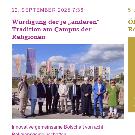
12. SEPTEMBER 2025 7:36
5.
Würdigung der je „anderen“
Ök
Tradition am Campus der
Ro
Religionen
nzufügen
enst als Filter hinzufügen
Innovative gemeinsame Botschaft von acht
Religionsgemeinschaften