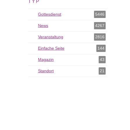
TYP
Gottesdienst
Gottesdienst als Filter hinzufügen
5446
News
News als Filter hinzufügen
4267
Veranstaltung
Veranstaltung als Filter hinzufügen
2816
Einfache Seite
Einfache Seite als Filter hinzufügen
144
Magazin
Magazin als Filter hinzufügen
43
Standort
Standort als Filter hinzufügen
21