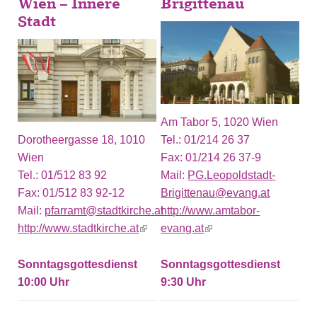
Wien – Innere
Brigittenau
Stadt
Am Tabor 5, 1020 Wien
Dorotheergasse 18, 1010
Tel.:
01/214 26 37
Wien
Fax:
01/214 26 37-9
Tel.:
01/512 83 92
Mail:
PG.Leopoldstadt-
Fax:
01/512 83 92-12
Brigittenau@evang.at
Mail:
pfarramt@stadtkirche.at
http://www.amtabor-
http://www.stadtkirche.at
(link is external)
evang.at
(link is external)
Sonntagsgottesdienst
Sonntagsgottesdienst
10:00
9:30