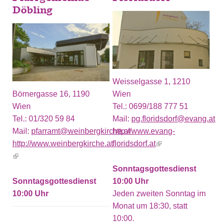
Döbling
Weisselgasse 1, 1210
Börnergasse 16, 1190
Wien
Wien
Tel.:
0699/188 777 51
Tel.:
01/320 59 84
Mail:
pg.floridsdorf@evang.at
Mail:
pfarramt@weinbergkirche.at
http://www.evang-
http://www.weinbergkirche.at
floridsdorf.at
(link is external)
(link is external)
Sonntagsgottesdienst
Sonntagsgottesdienst
10:00
10:00
Jeden zweiten Sonntag im
Monat um 18:30, statt
10:00.