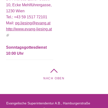
10, Ecke Mehlführergasse,
1230 Wien
Tel.:
+43 59 1517 72101
Mail:
pg.liesing@evang.at
http://www.evang-liesing.at
(link is external)
Sonntagsgottesdienst
10:00
NACH OBEN
Evangelische Superintendentur A.B., Hamburgerstraße