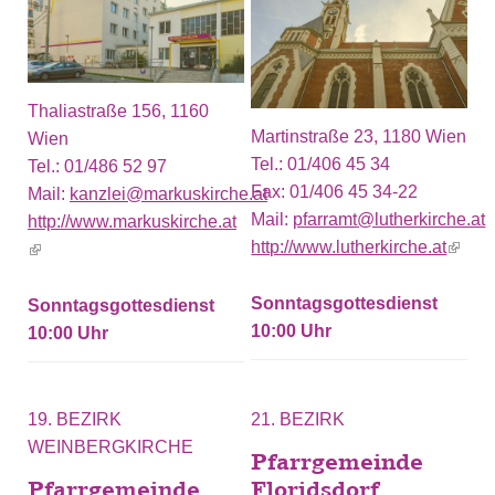
Thaliastraße 156, 1160
Martinstraße 23, 1180 Wien
Wien
Tel.:
01/406 45 34
Tel.:
01/486 52 97
Fax:
01/406 45 34-22
Mail:
kanzlei@markuskirche.at
Mail:
pfarramt@lutherkirche.at
http://www.markuskirche.at
http://www.lutherkirche.at
(link i
(link is external)
extern
Sonntagsgottesdienst
Sonntagsgottesdienst
10:00
10:00
19. BEZIRK
21. BEZIRK
WEINBERGKIRCHE
Pfarrgemeinde
Pfarrgemeinde
Floridsdorf