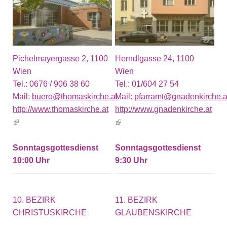
Pichelmayergasse 2, 1100
Herndlgasse 24, 1100
Wien
Wien
Tel.:
0676 / 906 38 60
Tel.:
01/604 27 54
Mail:
buero@thomaskirche.at
Mail:
pfarramt@gnadenkirche.a
http://www.thomaskirche.at
http://www.gnadenkirche.at
(link is external)
(link is external)
Sonntagsgottesdienst
Sonntagsgottesdienst
10:00
9:30
10. BEZIRK
11. BEZIRK
CHRISTUSKIRCHE
GLAUBENSKIRCHE