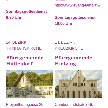
http://www.evang-lainz.at
(link i
extern
Sonntagsgottesdienst
9:30
Sonntagsgottesdienst
10:00
14. BEZIRK
14. BEZIRK
TRINITATISKIRCHE
KREUZKIRCHE
Pfarrgemeinde
Pfarrgemeinde
Hütteldorf
Hietzing
Freyenthurmgasse 20,
Cumberlandstraße 48,