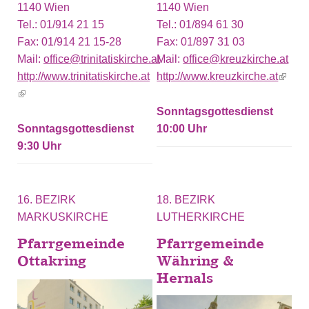
1140 Wien
1140 Wien
Tel.:
01/914 21 15
Tel.:
01/894 61 30
Fax:
01/914 21 15-28
Fax:
01/897 31 03
Mail:
office@trinitatiskirche.at
Mail:
office@kreuzkirche.at
http://www.trinitatiskirche.at
http://www.kreuzkirche.at
(link i
(link is external)
extern
Sonntagsgottesdienst
Sonntagsgottesdienst
10:00
9:30
16. BEZIRK
18. BEZIRK
MARKUSKIRCHE
LUTHERKIRCHE
Pfarrgemeinde
Pfarrgemeinde
Ottakring
Währing &
Hernals