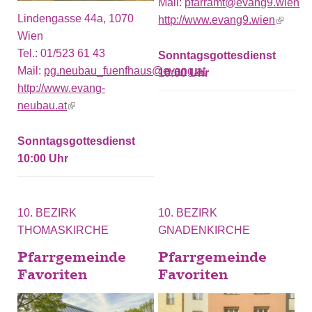
Mail:
pfarramt@evang9.wien
Lindengasse 44a, 1070
http://www.evang9.wien
(link is
Wien
externa
Tel.:
01/523 61 43
Sonntagsgottesdienst
Mail:
pg.neubau_fuenfhaus@evang.at
10:00
http://www.evang-
neubau.at
(link is external)
Sonntagsgottesdienst
10:00
10. BEZIRK
10. BEZIRK
THOMASKIRCHE
GNADENKIRCHE
Pfarrgemeinde
Pfarrgemeinde
Favoriten
Favoriten