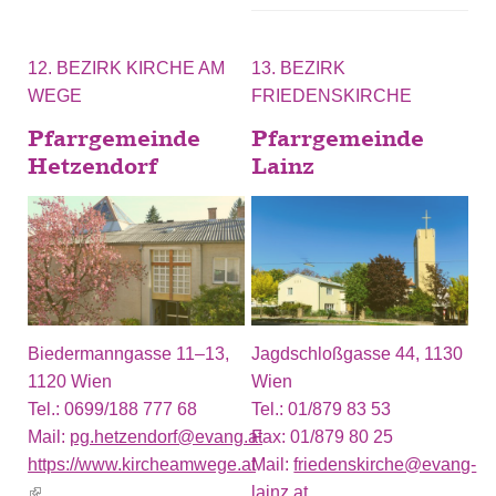
12. BEZIRK KIRCHE AM
13. BEZIRK
WEGE
FRIEDENSKIRCHE
Pfarrgemeinde
Pfarrgemeinde
Hetzendorf
Lainz
Biedermanngasse 11–13,
Jagdschloßgasse 44, 1130
1120 Wien
Wien
Tel.:
0699/188 777 68
Tel.:
01/879 83 53
Mail:
pg.hetzendorf@evang.at
Fax:
01/879 80 25
https://www.kircheamwege.at
Mail:
friedenskirche@evang-
(link is external)
lainz.at