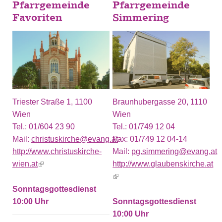
Pfarrgemeinde
Pfarrgemeinde
Favoriten
Simmering
Triester Straße 1, 1100
Braunhubergasse 20, 1110
Wien
Wien
Tel.:
01/604 23 90
Tel.:
01/749 12 04
Mail:
christuskirche@evang.at
Fax:
01/749 12 04-14
http://www.christuskirche-
Mail:
pg.simmering@evang.at
wien.at
(link is external)
http://www.glaubenskirche.at
(link is external)
Sonntagsgottesdienst
10:00
Sonntagsgottesdienst
10:00