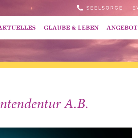
SEELSORGE
E
AKTUELLES
GLAUBE & LEBEN
ANGEBOT
intendentur A.B.