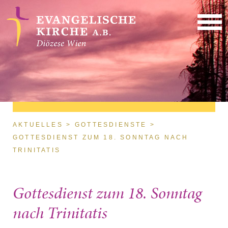
Direkt zum Inhalt
Sie sind hier
AKTUELLES
GOTTESDIENSTE
GOTTESDIENST ZUM 18. SONNTAG NACH
TRINITATIS
Gottesdienst zum 18. Sonntag
nach Trinitatis